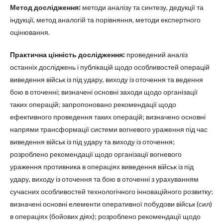
Метод дослідження:
методи аналізу та синтезу, дедукції та
індукції, метод аналогій та порівняння, методи експертного
оцінювання.
Практична цінність дослідження:
проведений аналіз
останніх досліджень і публікацій щодо особливостей операцій
виведення військ із під удару, виходу із оточення та ведення
бою в оточенні; визначені основні заходи щодо організації
таких операцій; запропоновано рекомендації щодо
ефективного проведення таких операцій; визначено основні
напрями трансформації системи вогневого ураження під час
виведення військ із під удару та виходу із оточення;
розроблено рекомендації щодо організації вогневого
ураження противника в операціях виведення військ із під
удару, виходу із оточення та бою в оточенні з урахуванням
сучасних особливостей технологічного інноваційного розвитку;
визначені основні елементи оперативної побудови військ (сил)
в операціях (бойових діях); розроблено рекомендації щодо