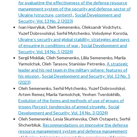
for evaluating the effectiveness of the defense resource
management system of the security and defense sector of
Ukraine (structure, content)
,
Social Development and
Security: Vol. 13 No. 2 (2023)
Ivan Havryliuk, Oleh Semenenko, Oleksandr Vodchyts,
Yuzef Dobrovolskyi, Serhii Mytchenko, Volodymyr Korotia,
Ukraineʼs security and global stability: strategies and ways
of ensuring in conditions of war
,
Social Development and
Security: Vol. 14 No. 5 (2024)
Sergii Mokliak, Oleh Semenenko, Liliia Semenenko, Mariia
Yarmolchyk, Oleh Tarasov, Stanislav Petrenko,
A strategic
leader and his red team in the military sphere: features of
his mission
,
Social Development and Security: Vol. 13 No. 5
(2023)
Oleh Semenenko, Serhii Mytchenko, Yuzef Dobrovolskyi,
Artem Remez, Mariia Yarmolchyk, Yevhen Tverdokhlib,
Evolution of the forms and methods of use of groups of
troops (forces): tendencies of armed struggle
,
Social
Development and Security: Vol. 14 No. 3 (2024)
Oleh Semenenko, Lesia Skurinevska, Oleh Ostapets, Serhii
Shcherbliuk,
Recommendations on improving the defense
resource management system and defense management