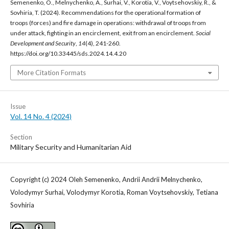
Semenenko, O., Melnychenko, A., Surhai, V., Korotia, V., Voytsehovskiy, R., &
Sovhiria, T. (2024). Recommendations for the operational formation of
troops (forces) and fire damage in operations: withdrawal of troops from
under attack, fighting in an encirclement, exit from an encirclement.
Social
Development and Security
,
14
(4), 241-260.
https://doi.org/10.33445/sds.2024.14.4.20
More Citation Formats
Issue
Vol. 14 No. 4 (2024)
Section
Military Security and Humanitarian Aid
Copyright (c) 2024 Oleh Semenenko, Andrii Andrii Melnychenko,
Volodymyr Surhai, Volodymyr Korotia, Roman Voytsehovskiy, Tetiana
Sovhiria