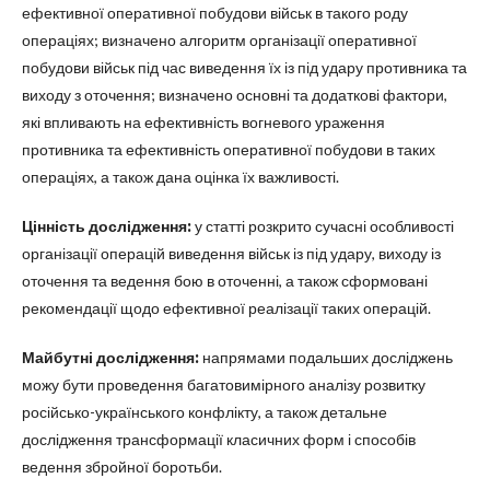
ефективної оперативної побудови військ в такого роду
операціях; визначено алгоритм організації оперативної
побудови військ під час виведення їх із під удару противника та
виходу з оточення; визначено основні та додаткові фактори,
які впливають на ефективність вогневого ураження
противника та ефективність оперативної побудови в таких
операціях, а також дана оцінка їх важливості.
Цінність дослідження:
у статті розкрито сучасні особливості
організації операцій виведення військ із під удару, виходу із
оточення та ведення бою в оточенні, а також сформовані
рекомендації щодо ефективної реалізації таких операцій.
Майбутні дослідження:
напрямами подальших досліджень
можу бути проведення багатовимірного аналізу розвитку
російсько-українського конфлікту, а також детальне
дослідження трансформації класичних форм і способів
ведення збройної боротьби.