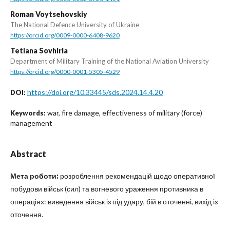
Roman Voytsehovskiy
The National Defence University of Ukraine
https://orcid.org/0009-0000-6408-9620
Tetiana Sovhiria
Department of Military Training of the National Aviation University
https://orcid.org/0000-0001-5305-4529
https://doi.org/10.33445/sds.2024.14.4.20
DOI:
war, fire damage, effectiveness of military (force)
Keywords:
management
Abstract
Мета роботи:
розроблення рекомендацій щодо оперативної
побудови військ (сил) та вогневого ураження противника в
операціях: виведення військ із під удару, бій в оточенні, вихід із
оточення.