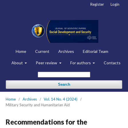
Register
Login
Home
Current
Archives
Editorial Team
About
Peer review
For authors
Contacts
Search
Home
/
Archives
/
Vol. 14 No. 4 (2024)
/
Military Security and Humanitarian Aid
Recommendations for the