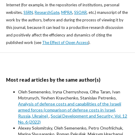
Internet (for example, in the repositories of institutions, personal
websites,
SSRN
,
ResearchGate
,
MPRA
,
SSOAR
, etc.) manuscript of the
work by the authors, before and during the process of viewing it by
this journal, because it can lead to a productive research discussion
and positively affect the efficiency and dynamics of citing the
published work (see
The Effect of Open Access
).
Most read articles by the same author(s)
Oleh Semenenko, Iryna Chernyshova, Olha Taran, Ivan
Motrunych, Yevhen Kravchenko, Stanislav Petrenko,
Analysis of defense costs and capabilities of the Israeli
armed forces (comparison of defense costs in Israel,
Russia, Ukraine)
,
Social Development and Security: Vol. 12
No. 6 (2022)
Alexey Solomitsky, Oleh Semenenko, Petro Onofriichuk,
Marina Slyusarenko, Roman Pekuliak, Maksym Hrechanyi,