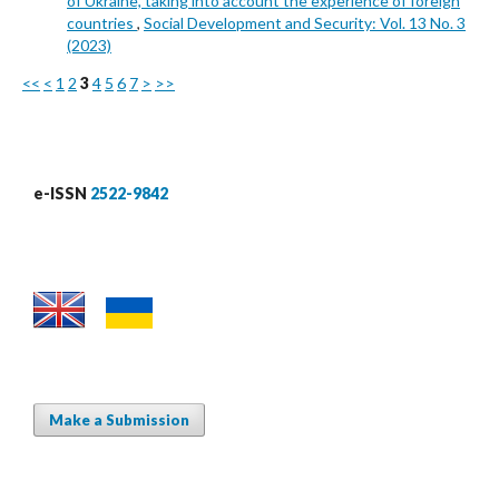
of Ukraine, taking into account the experience of foreign
countries
,
Social Development and Security: Vol. 13 No. 3
(2023)
<<
<
1
2
3
4
5
6
7
>
>>
e-ISSN
2522-9842
Make a Submission