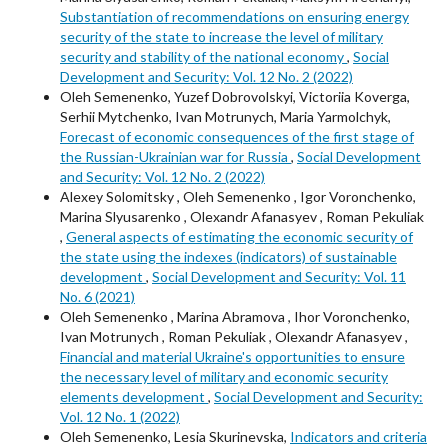
Substantiation of recommendations on ensuring energy
security of the state to increase the level of military
security and stability of the national economy
,
Social
Development and Security: Vol. 12 No. 2 (2022)
Oleh Semenenko, Yuzef Dobrovolskyi, Victoriia Koverga,
Serhii Mytchenko, Ivan Motrunych, Maria Yarmolchyk,
Forecast of economic consequences of the first stage of
the Russian-Ukrainian war for Russia
,
Social Development
and Security: Vol. 12 No. 2 (2022)
Alexey Solomitsky , Oleh Semenenko , Igor Voronchenko,
Marina Slyusarenko , Olexandr Afanasyev , Roman Pekuliak
,
General aspects of estimating the economic security of
the state using the indexes (indicators) of sustainable
development
,
Social Development and Security: Vol. 11
No. 6 (2021)
Oleh Semenenko , Marina Abramova , Ihor Voronchenko,
Ivan Motrunych , Roman Pekuliak , Olexandr Afanasyev ,
Financial and material Ukraine's opportunities to ensure
the necessary level of military and economic security
elements development
,
Social Development and Security:
Vol. 12 No. 1 (2022)
Oleh Semenenko, Lesia Skurinevska,
Indicators and criteria