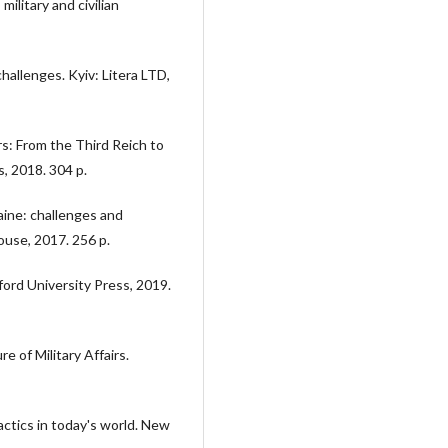
litary and civilian
hallenges. Kyiv: Litera LTD,
rs: From the Third Reich to
, 2018. 304 p.
aine: challenges and
use, 2017. 256 p.
ford University Press, 2019.
re of Military Affairs.
actics in today's world. New