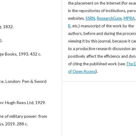
the placement on the Internet (for exa
in the repositories of institutions, per
websites,
SSRN
,
ResearchGate
,
MPRA
R
, etc.) manuscript of the work by the
g. 1832.
authors, before and during the process
).
viewing it by this journal, because it ca
to a productive research discussion a
ge Books, 1993. 432 c.
positively affect the efficiency and dy
of citing the published work (see
The E
of Open Access
).
ice. London: Pen & Sword
on: Hugh Rees Ltd, 1929.
e of military power: from
s, 2019. 288 c.