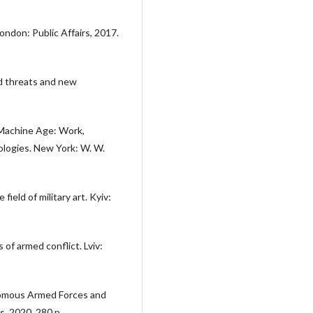
ndon: Public Affairs, 2017.
id threats and new
Machine Age: Work,
nologies. New York: W. W.
ield of military art. Kyiv:
 of armed conflict. Lviv:
nomous Armed Forces and
s, 2020. 280 p.