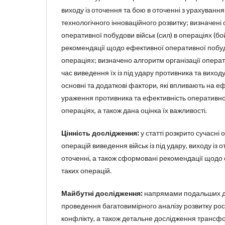
виходу із оточення та бою в оточенні з урахуван
технологічного інноваційного розвитку; визначені
оперативної побудови військ (сил) в операціях (бо
рекомендації щодо ефективної оперативної побудо
операціях; визначено алгоритм організації операт
час виведення їх із під удару противника та виход
основні та додаткові фактори, які впливають на е
ураження противника та ефективність оперативно
операціях, а також дана оцінка їх важливості.
Цінність дослідження:
у статті розкрито сучасні 
операцій виведення військ із під удару, виходу із
оточенні, а також сформовані рекомендації щодо 
таких операцій.
Майбутні дослідження:
напрямами подальших д
проведення багатовимірного аналізу розвитку рос
конфлікту, а також детальне дослідження трансф