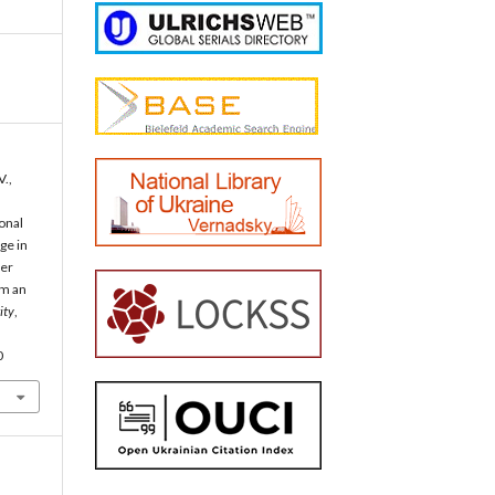
V.,
.
onal
ge in
der
om an
ity
,
0