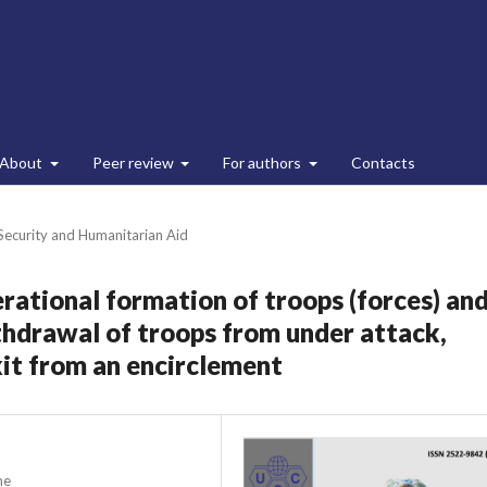
About
Peer review
For authors
Contacts
 Security and Humanitarian Aid
ational formation of troops (forces) an
thdrawal of troops from under attack,
xit from an encirclement
ne