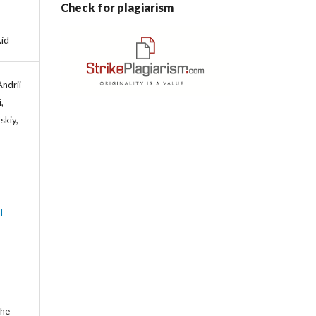
Check for plagiarism
Aid
ndrii
,
skiy,
l
the