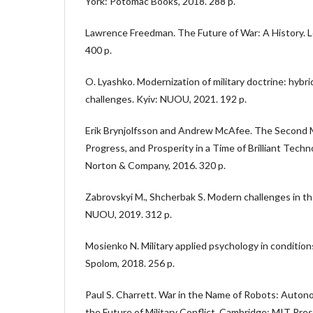
York: Potomac Books, 2018. 288 p.
Lawrence Freedman. The Future of War: A History. Lo
400 p.
O. Lyashko. Modernization of military doctrine: hybr
challenges. Kyiv: NUOU, 2021. 192 p.
Erik Brynjolfsson and Andrew McAfee. The Second 
Progress, and Prosperity in a Time of Brilliant Tech
Norton & Company, 2016. 320 p.
Zabrovskyi M., Shcherbak S. Modern challenges in the f
NUOU, 2019. 312 p.
Mosienko N. Military applied psychology in conditions
Spolom, 2018. 256 p.
Paul S. Charrett. War in the Name of Robots: Auto
the Future of Military Conflict. Cambridge: MIT Pres