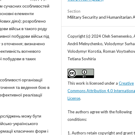
ням сучасних особливостей
Section
 основні елементи
Military Security and Humanitarian 
йових діях); розроблено
ви військ в такого роду
ивної побудови військ під
Copyright (c) 2024 Oleh Semenenko, A
у з оточення; визначено
Andrii Melnychenko, Volodymyr Surhai
фективність вогневого
Volodymyr Korotia, Roman Voytsehov
ї побудови в таких
Tetiana Sovhiria
особливості організації
This work is licensed under a
Creative
 оточення та ведення бою в
Commons Attribution 4.0 Internationa
ефективної реалізації
License
.
The authors agree with the following
осліджень можу бути
conditions:
ійсько-українського
ормації класичних форм і
1. Authors retain copyright and grant 