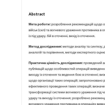
Abstract
Мета роботи:
розроблення рекомендацій щодо о
військ (сил) та вогневого ураження противника в о
із під удару, бій в оточенні, вихід із оточення.
Метод дослідження:
методи аналізу та синтезу, д
аналогій та порівняння, методи експертного оцін
Практична цінність дослідження:
проведений ан
публікацій щодо особливостей операцій виведення в
виходу із оточення та ведення бою в оточенні; виз
щодо організації таких операцій; запропоновано
ефективного проведення таких операцій; визнач
трансформації системи вогневого ураження під час
удару та виходу із оточення; розроблено рекоменд
вогневого ураження противника в операціях виведе