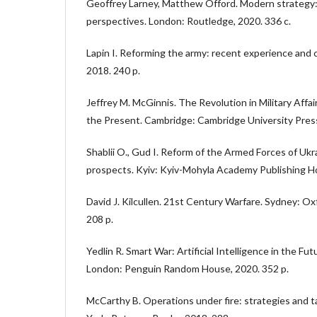
Geoffrey Larney, Matthew Offord. Modern strategy: mi
perspectives. London: Routledge, 2020. 336 c.
Lapin I. Reforming the army: recent experience and c
2018. 240 p.
Jeffrey M. McGinnis. The Revolution in Military Affai
the Present. Cambridge: Cambridge University Press
Shablii O., Gud I. Reform of the Armed Forces of Ukr
prospects. Kyiv: Kyiv-Mohyla Academy Publishing Ho
David J. Kilcullen. 21st Century Warfare. Sydney: Ox
208 p.
Yedlin R. Smart War: Artificial Intelligence in the Futu
London: Penguin Random House, 2020. 352 p.
McCarthy B. Operations under fire: strategies and t