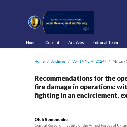
Home
Current
Archives
Editorial Team
Home
/
Archives
/
Vol. 14 No. 4 (2024)
/
Military
Recommendations for the oper
fire damage in operations: wi
fighting in an encirclement, e
Oleh Semenenko
Central Research Institute of the Armed Forces of Ukrai