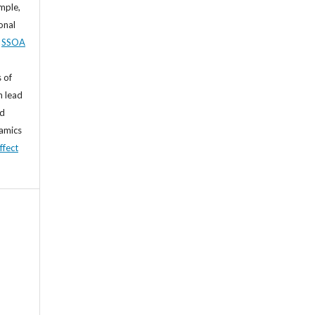
mple,
sonal
,
SSOA
 of
n lead
nd
namics
ffect