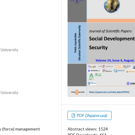
 University
 University
PDF (Українська)
Abstract views: 1524
ary (force) management
PDF Downloads: 651