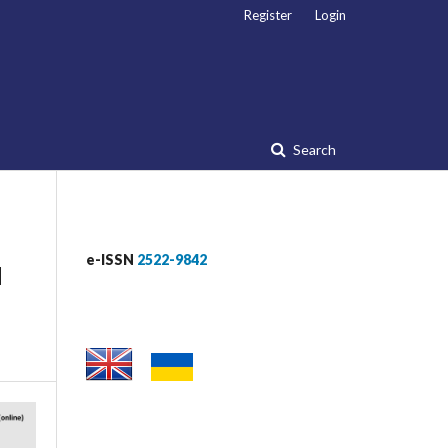
Register
Login
Search
e-ISSN
2522-9842
d