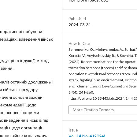
Published
2024-08-31
перативної побудови
пераціях: виведення військ
How to Cite
Semenenko, O., Melnychenko, A., Surhai, 
Korotia, V., Voytsehovskiy, R., & Sovhiria, T
едукції та індукції, метод
(2024). Recommendations for the operati
formation of troops (forces) and fire dama
ювання.
operations: withdrawal of troops from un
attack, fighting in an encirclement, exit fr
аліз останніх досліджень і
encirclement.
Social Development and Secur
ійськ із під удару,
14
(4), 241-260.
начені основні заходи
https://doi.org/10.33445/sds.2024.14.4.2
 рекомендації щодо
More Citation Formats
ено основні напрями
 виведення військ із під
ації щодо організації
Issue
ння військ із під удару,
Vol. 14 No. 4 (2024)