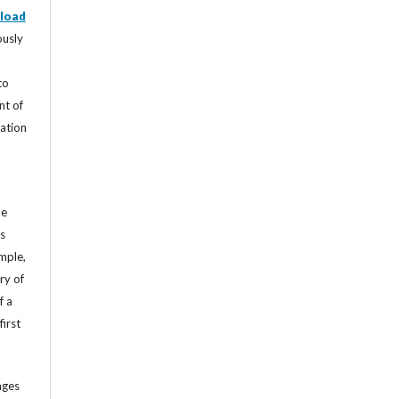
load
ously
to
nt of
cation
he
’s
mple,
ry of
f a
first
ages