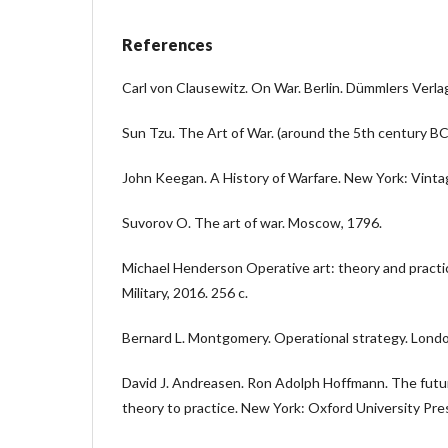
References
Carl von Clausewitz. On War. Berlin. Dümmlers Verla
Sun Tzu. The Art of War. (around the 5th century BC
John Keegan. A History of Warfare. New York: Vinta
Suvorov O. The art of war. Moscow, 1796.
Michael Henderson Operative art: theory and pract
Military, 2016. 256 c.
Bernard L. Montgomery. Operational strategy. Lond
David J. Andreasen. Ron Adolph Hoffmann. The futur
theory to practice. New York: Oxford University Pres