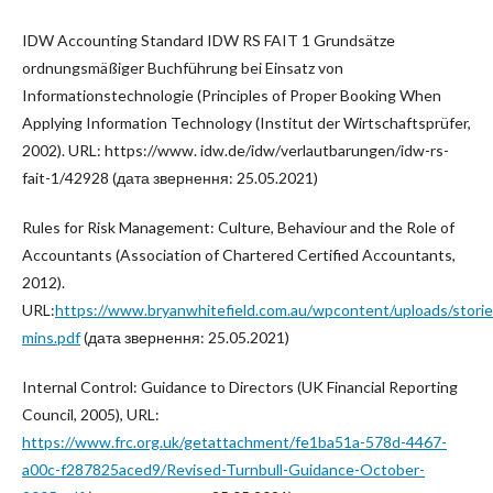
IDW Accounting Standard IDW RS FAIT 1 Grundsätze
ordnungsmäßiger Buchführung bei Einsatz von
Informationstechnologie (Principles of Proper Booking When
Applying Information Technology (Institut der Wirtschaftsprüfer,
2002). URL: https://www. idw.de/idw/verlautbarungen/idw-rs-
fait-1/42928 (дата звернення: 25.05.2021)
Rules for Risk Management: Culture, Behaviour and the Role of
Accountants (Association of Chartered Certified Accountants,
2012).
URL:
https://www.bryanwhitefield.com.au/wpcontent/uploads/stor
mins.pdf
(дата звернення: 25.05.2021)
Internal Control: Guidance to Directors (UK Financial Reporting
Council, 2005), URL:
https://www.frc.org.uk/getattachment/fe1ba51a-578d-4467-
a00c-f287825aced9/Revised-Turnbull-Guidance-October-