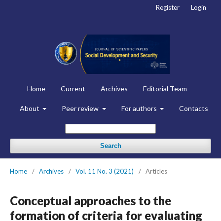
Register
Login
Home
Current
Archives
Editorial Team
About
Peer review
For authors
Contacts
Search
Home
/
Archives
/
Vol. 11 No. 3 (2021)
/
Articles
Conceptual approaches to the
formation of criteria for evaluating