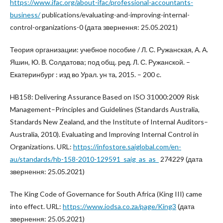
https://www.ifac.org/about-ifac/professional-accountants-
business/
publications/evaluating-and-improving-internal-
control-organizations-0 (дата звернення: 25.05.2021)
Теория организации: учебное пособие / Л. С. Ружанская, А. А.
Яшин, Ю. В. Солдатова; под общ. ред. Л. С. Ружанской. –
Екатеринбург : изд во Урал. ун та, 2015. – 200 с.
HB158: Delivering Assurance Based on ISO 31000:2009 Risk
Management–Principles and Guidelines (Standards Australia,
Standards New Zealand, and the Institute of Internal Auditors–
Australia, 2010). Evaluating and Improving Internal Control in
Organizations. URL:
https://infostore.saiglobal.com/en-
au/standards/hb-158-2010-129591_saig_as_as_
274229 (дата
звернення: 25.05.2021)
Тhe King Code of Governance for South Africa (King III) came
into effect. URL:
https://www.iodsa.co.za/page/King3
(дата
звернення: 25.05.2021)