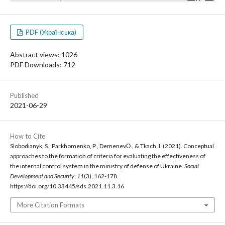
PDF (Українська)
Abstract views: 1026
PDF Downloads: 712
Published
2021-06-29
How to Cite
Slobodianyk, S., Parkhomenko, P., DemenevО., & Tkach, I. (2021). Conceptual
approaches to the formation of criteria for evaluating the effectiveness of
the internal control system in the ministry of defense of Ukraine.
Social
Development and Security
,
11
(3), 162-178.
https://doi.org/10.33445/sds.2021.11.3.16
More Citation Formats