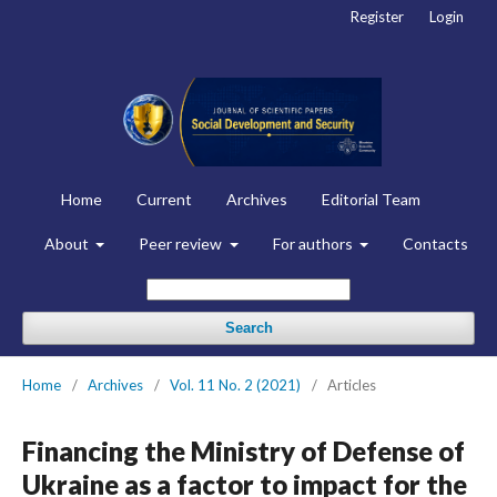
Register
Login
Home
Current
Archives
Editorial Team
About
Peer review
For authors
Contacts
Search
Home
/
Archives
/
Vol. 11 No. 2 (2021)
/
Articles
Financing the Ministry of Defense of
Ukraine as a factor to impact for the