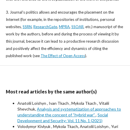
3. Journal’s politics allows and encourages the placement on the
Internet (for example, in the repositories of institutions, personal
websites,
SSRN
,
ResearchGate
,
MPRA
,
SSOAR
, etc.) manuscript of the
work by the authors, before and during the process of viewing it by
this journal, because it can lead to a productive research discussion
and positively affect the efficiency and dynamics of citing the
published work (see
The Effect of Open Access
).
Most read articles by the same author(s)
Anatolii Loishyn , Ivan Tkach , Mykola Tkach , Vitalii
Shevchuk,
Analysis and systematization of approaches to
understanding the concept of “hybrid war”
,
Social
Development and Security: Vol. 11 No. 1 (2021)
Volodymyr Kivlyuk , Mykola Tkach, Anatolii Loishyn , Yuri