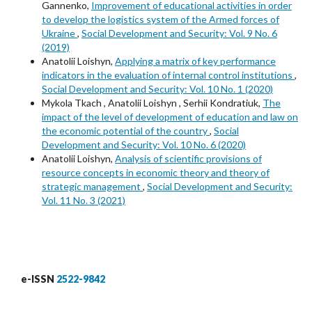
Gannenko,
Improvement of educational activities in order
to develop the logistics system of the Armed forces of
Ukraine
,
Social Development and Security: Vol. 9 No. 6
(2019)
Anatolii Loishyn,
Applying a matrix of key performance
indicators in the evaluation of internal control institutions
,
Social Development and Security: Vol. 10 No. 1 (2020)
Mykola Tkach , Anatolii Loishyn , Serhii Kondratiuk,
The
impact of the level of development of education and law on
the economic potential of the country
,
Social
Development and Security: Vol. 10 No. 6 (2020)
Anatolii Loishyn,
Analysis of scientific provisions of
resource concepts in economic theory and theory of
strategic management
,
Social Development and Security:
Vol. 11 No. 3 (2021)
e-ISSN
2522-9842