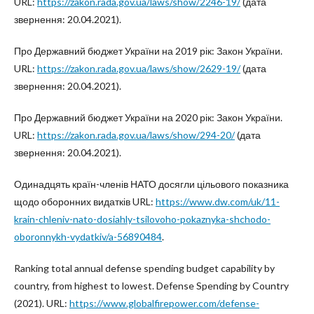
URL:
https://zakon.rada.gov.ua/laws/show/2246-19/
(дата
звернення: 20.04.2021).
Про Державний бюджет України на 2019 рік: Закон України.
URL:
https://zakon.rada.gov.ua/laws/show/2629-19/
(дата
звернення: 20.04.2021).
Про Державний бюджет України на 2020 рік: Закон України.
URL:
https://zakon.rada.gov.ua/laws/show/294-20/
(дата
звернення: 20.04.2021).
Одинадцять країн-членів НАТО досягли цільового показника
щодо оборонних видатків URL:
https://www.dw.com/uk/11-
krain-chleniv-nato-dosiahly-tsilovoho-pokaznyka-shchodo-
oboronnykh-vydatkiv/a-56890484
.
Ranking total annual defense spending budget capability by
country, from highest to lowest. Defense Spending by Country
(2021). URL:
https://www.globalfirepower.com/defense-