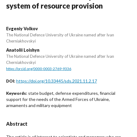
system of resource provision
Evgeniy Volkov
The National Defence University of Ukraine named after Ivan
Cherniakhovskyi
Anatolii Loishyn
The National Defence University of Ukraine named after Ivan
Cherniakhovskyi
https://orcid.org/0000-0003-2769-9336
https://doi.org/10.33445/sds.2021.11.2.17
DOI:
state budget, defense expenditures, financial
Keywords:
support for the needs of the Armed Forces of Ukraine,
armaments and military equipment
Abstract
The article is of interest to scientists and managers who are