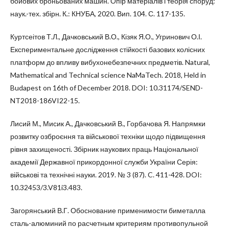
бойових броньованих машин. Опір матеріалів і теорія споруд:
наук.-тех. збірн. К.: КНУБА, 2020. Вип. 104. С. 117-135.
Куртсеітов Т.Л., Дачковський В.О., Кізяк Я.О., Угринович О.І.
Експериментальне дослідження стійкості базових колісних
платформ до впливу вибухонебезпечних предметів. Natural,
Mathematical and Technical science NaMaTech. 2018, Held in
Budapest on 16th of December 2018. DOI: 10.31174/SEND-
NT2018-186VI22-15.
Лисий М., Мисик А., Дачковський В., Горбачова Я. Напрямки
розвитку озброєння та військової техніки щодо підвищення
рівня захищеності. Збірник наукових праць Національної
академії Державної прикордонної служби України Серія:
військові та технічні науки. 2019. № 3 (87). C. 411-428. DOI:
10.32453/3.V81i3.483.
Загорянський В.Г. Обоснование применимости биметалла
сталь-алюминий по расчетным критериям противопульной