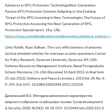
Advances in RPG Protection Technology.Next-Generation
Passive RPG Protection Systems Adapting to the Evolving
Threat of the RPG Investing in New Technologies The Future of
RPG Protection Assessing the Next Generation of RPG
Protection Special report. 18 p. URL:
https://issuu.com/globalbusinessmedia.org/docs/defence_industry_
Chris Rohlfs, Ryan Sullivan. The cost-effectiveness of armored
tactical wheeled vehicles for overseas us army operations.Center
for Policy Research, Syracuse University, Syracuse, NY, USA;
Defense Resources Management Institute, Naval Postgraduate
School, Monterey, CA, USA (Received 14 April 2012; in final form
25 July 2012). Defence and Peace Economics, 2013.Vol. 24, No. 4,
Р. 293-316. DIO: 10.1080/10242694.2012.723158.
Дачковський В.О. Методика визначення характеристик
живучості озброєння та військової техніки. Social development
& Security. 2020. №10(1), 18-24. DOI: 10.33445/sds.2020.10.1.3