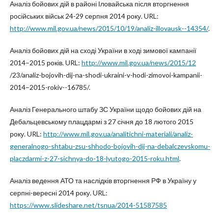
Аналіз бойових дій в районі Іловайська після вторгнення
російських військ 24-29 серпня 2014 року. URL:
http://www.mil.gov.ua/news/2015/10/19/analiz-illovausk--14354/
.
Аналіз бойових дій на сході України в ході зимової кампанії
2014–2015 років. URL:
http://www.mil.gov.ua/news/2015/12
/23/analiz-bojovih-dij-na-shodi-ukraini-v-hodi-zimovoi-kampanii-
2014–2015-rokiv--16785/.
Аналіз Генерального штабу ЗС України щодо бойових дій на
Дебальцевському плацдармі з 27 січня до 18 лютого 2015
року. URL:
http://www.mil.gov.ua/analitichni-materiali/analiz-
generalnogo-shtabu-zsu-shhodo-bojovih-dij-na-debalczevskomu-
placzdarmi-z-27-sichnya-do-18-lyutogo-2015-roku.html
.
Аналіз ведення АТО та наслідків вторгнення РФ в Україну у
серпні-вересні 2014 року. URL:
https://www.slideshare.net/tsnua/2014-51587585