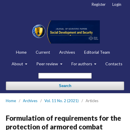
Register
Login
Home
Current
Archives
Editorial Team
About
Peer review
For authors
Contacts
Search
Home
/
Archives
/
Vol. 11 No. 2 (2021)
/
Articles
Formulation of requirements for the
protection of armored combat