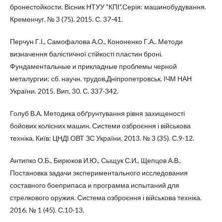
бронестойкости. Вісник НТУУ "КПІ".Серія: машинобудування.
Кременчуг. № 3 (75). 2015. С. 37-41.
Перчун Г.І., Самофалова А.О., Кононенко Г.А.. Методи
визначення балістичної стійкості пластин броні.
Фундаментальные и прикладные проблемы черной
металургии: сб. научн. трудов.Дніпропетровськ. ІЧМ НАН
України. 2015. Вип. 30. С. 337-342.
Голуб В.А. Методика обґрунтування рівня захищеності
бойових колісних машин. Системи озброєння і військова
техніка. Київ: ЦНДІ ОВТ ЗС України. 2013. № 3 (35). С.9-12.
Антипко О.Б., Бирюков И.Ю., Сыщук С.И., Щепцов А.В..
Постановка задачи экспериментального исследования
составного боеприпаса и программа испытаний для
стрелкового оружия. Система озброєння і військова техніка.
2016. № 1 (45). С.10-13.