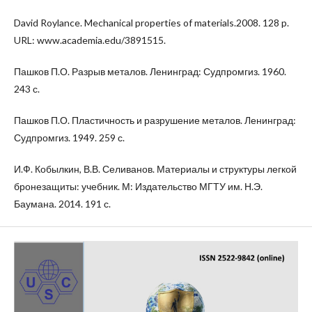
David Roylance. Mechanical properties of materials.2008. 128 p.
URL: www.academia.edu/3891515.
Пашков П.О. Разрыв металов. Ленинград: Судпромгиз. 1960.
243 с.
Пашков П.О. Пластичность и разрушение металов. Ленинград:
Судпромгиз. 1949. 259 с.
И.Ф. Кобылкин, В.В. Селиванов. Материалы и структуры легкой
бронезащиты: учебник. М: Издательство МГТУ им. Н.Э.
Баумана. 2014. 191 с.