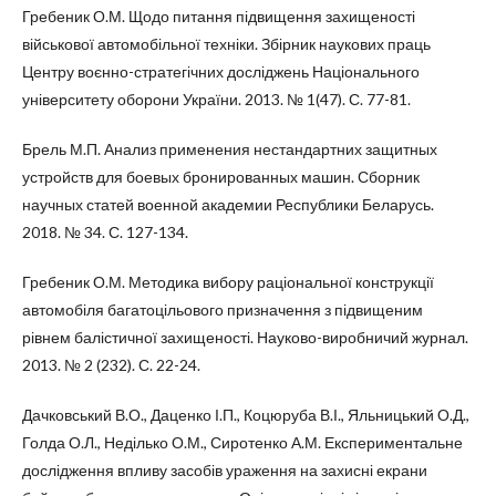
Гребеник О.М. Щодо питання підвищення захищеності
військової автомобільної техніки. Збірник наукових праць
Центру воєнно-стратегічних досліджень Національного
університету оборони України. 2013. № 1(47). С. 77-81.
Брель М.П. Анализ применения нестандартних защитных
устройств для боевых бронированных машин. Сборник
научных статей военной академии Республики Беларусь.
2018. № 34. С. 127-134.
Гребеник О.М. Методика вибору раціональної конструкції
автомобіля багатоцільового призначення з підвищеним
рівнем балістичної захищеності. Науково-виробничий журнал.
2013. № 2 (232). С. 22-24.
Дачковський В.О., Даценко І.П., Коцюруба В.І., Яльницький О.Д.,
Голда О.Л., Неділько О.М., Сиротенко А.М. Експериментальне
дослідження впливу засобів ураження на захисні екрани