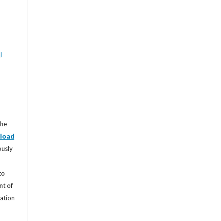
l
the
load
ously
to
nt of
cation