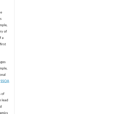
he
’s
mple,
ry of
f a
first
ages
mple,
sonal
,
SSOA
 of
n lead
nd
namics