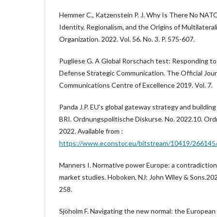
Hemmer C., Katzenstein P. J. Why Is There No NATO 
Identity, Regionalism, and the Origins of Multilateral
Organization. 2022. Vol. 56. No. 3. P. 575-607.
Pugliese G. A Global Rorschach test: Responding to C
Defense Strategic Communication. The Official Jour
Communications Centre of Excellence 2019. Vol. 7.
Panda J.P. EU's global gateway strategy and building
BRI. Ordnungspolitische Diskurse. No. 2022.10. Ord
2022. Available from :
https://www.econstor.eu/bitstream/10419/266145
Manners I. Normative power Europe: a contradiction
market studies. Hoboken, NJ: John Wiley & Sons.2022.
258.
Sjöholm F. Navigating the new normal: the European