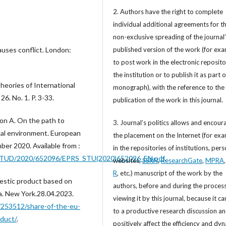
2. Authors have the right to complete
individual additional agreements for t
non-exclusive spreading of the journal
published version of the work (for exa
uses conflict. London:
to post work in the electronic reposito
the institution or to publish it as part o
Theories of International
monograph), with the reference to the 
6. No. 1. P. 3-33.
publication of the work in this journal.
son A. On the path to
3. Journal’s politics allows and encour
ical environment. European
the placement on the Internet (for exa
er 2020. Available from :
in the repositories of institutions, per
/STUD/2020/652096/EPRS_STU(2020)652096_EN.pdf
.
websites,
SSRN
,
ResearchGate
,
MPRA
R
, etc.) manuscript of the work by the
mestic product based on
authors, before and during the process
a. New York.28.04.2023.
viewing it by this journal, because it ca
s/253512/share-of-the-eu-
to a productive research discussion a
oduct/
.
positively affect the efficiency and dy