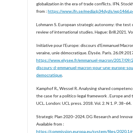
globalization in the era of trade conflicts. IFN. Stock
from :
https://www.ifn.se/media/p34dyzls/wp1466.p
Lohmann S. European strategic autonomy: the test c
review of international studies. Hague: Brill.2021. Vol
Initiative pour l’Europe: discours d’Emmanuel Macr
veraine, unie démocratique. Élysée. Paris. 26.09.2017
https://www.elysee.fr/emmanuel-macron/2017/09/26/
discours-d-emmanuel-macron-pour-une-europe-sou
democratique
.
Kamphof R., Wessel R. Analysing shared competences
the case for a politico-legal framework . Europe and 
UCL. London: UCL press. 2018. Vol. 2. N 1. Р. 38–64.
Strategic Plan 2020–2024. DG Research and Innova
Available from :
https://commission.europa.eu/system/files/2020.1