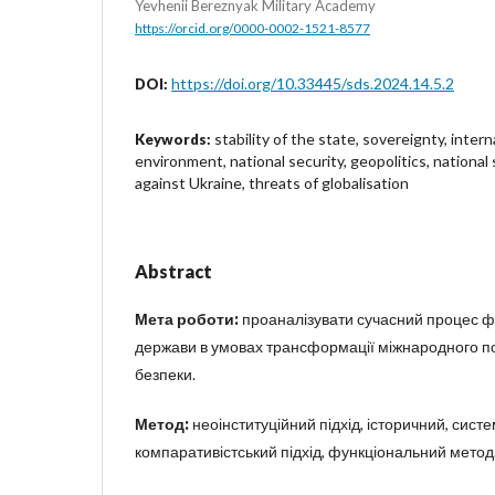
Yevhenii Bereznyak Military Academy
https://orcid.org/0000-0002-1521-8577
https://doi.org/10.33445/sds.2024.14.5.2
DOI:
stability of the state, sovereignty, intern
Keywords:
environment, national security, geopolitics, national 
against Ukraine, threats of globalisation
Abstract
Мета роботи:
проаналізувати сучасний процес ф
держави в умовах трансформації міжнародного п
безпеки.
Метод:
неоінституційний підхід, історичний, сист
компаративістський підхід, функціональний метод