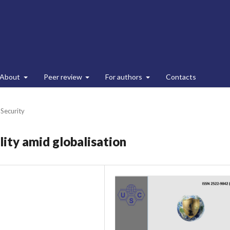
About
Peer review
For authors
Contacts
 Security
lity amid globalisation