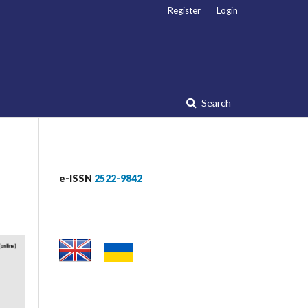
Register
Login
Search
e-ISSN
2522-9842