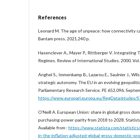
References
Leonard M. The age of unpeace: how connectivity ca
Bantam press. 2021.240 p.
Hasenclever A., Mayer P., Rittberger V. Integrating 
Regimes. Review of International Studies. 2000. Vol. 2
Anghel S., Immenkamp B., Lazarou E., Saulnier J., Wil
strategic autonomy. The EU in an evolving geopolit
Parliamentary Research Service. PE 652.096. Septemb
https://www.europarl.europa.eu/RegData/etudes
O’Neill A. European Union: share in global gross do
purchasing-power-parity from 2018 to 2028. Statist
Available from :
https://www.statista.com/statistic
in-the-inflation-adjusted-global-gross-domestic-pr