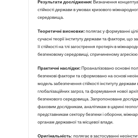
Результати дослідження:
Визначення концепту
стійкості держави в умовах кризового міжнародно
середовища.
Теоретичні висновки:
полягає у формуванні ціл
сучасні теорії інституту держави та фактори, що
її стійкості на тлі загострення протиріч в міжнаро
безпековому середовищі, спричиненому агресією р
Практичні наслідки:
Проаналізовано основні полі
безпекові фактори та сформовано на основі неоін
модель забезпечення стійкості інституту держави
глобалізаційних загроз, та формування нової арх
безпекового середовища. Запропоноване дослід
фаховим дослідникам, аналітикам в царині геополіт
представникам сектору безпеки і оборони, міжнар
органам державної та місцевої влади.
Оригінальність
: полягає в застосуванні неоінсти