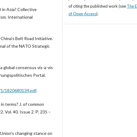
of citing the published work (see
The E
in Asia? Collective
of Open Access
).
ism. International
hina's Belt Road Initiative.
nal of the NATO Strategic
 a global consensus vis-a-vis
nungspolitisches Portal.
/1/1820680134.pdf
.
 in terms? J. of common
 Vol. 40. Issue 2. Р. 235 –
 Union’s changing stance on