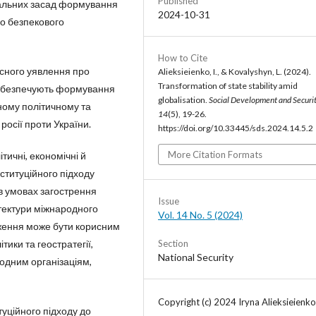
Published
альних засад формування
2024-10-31
го безпекового
How to Cite
існого уявлення про
Alieksieienko, I., & Kovalyshyn, L. (2024).
Transformation of state stability amid
 забезпечують формування
globalisation.
Social Development and Securi
дному політичному та
14
(5), 19-26.
осії проти України.
https://doi.org/10.33445/sds.2024.14.5.2
More Citation Formats
тичні, економічні й
ституційного підходу
 в умовах загострення
Issue
ітектури міжнародного
Vol. 14 No. 5 (2024)
ження може бути корисним
Section
ики та геостратегії,
National Security
одним організаціям,
Copyright (c) 2024 Iryna Alieksieienko
туційного підходу до