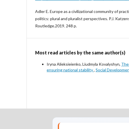
Adler E. Europe as a civilizational community of practi
politics: plural and pluralist perspectives. P.J. Katze
Routledge.2019. 248 p.
Most read articles by the same author(s)
Iryna Alieksieienko, Liudmyla Kovalyshyn,
The 
ensuring national stability
,
Social Development