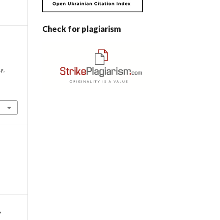
Check for plagiarism
ty
,
,