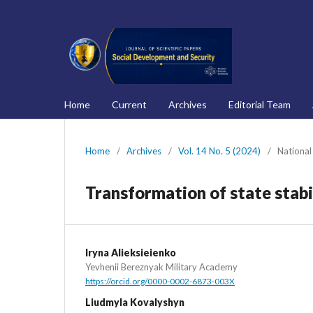
Home
Current
Archives
Editorial Team
Home
/
Archives
/
Vol. 14 No. 5 (2024)
/
National
Transformation of state stabi
Iryna Alieksieienko
Yevhenii Bereznyak Military Academy
https://orcid.org/0000-0002-6873-003X
Liudmyla Kovalyshyn