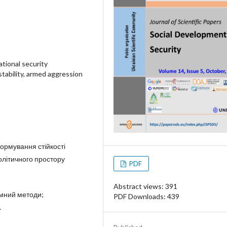
ational security
stability, armed aggression
ормування стійкості
олітичного простору
PDF
Abstract views: 391
емний методи;
PDF Downloads: 439
.