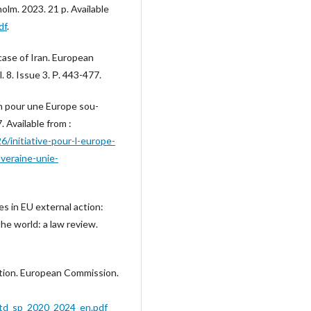
holm. 2023. 21 p. Available
df
.
ase of Iran. European
. 8. Issue 3. Р. 443-477.
on pour une Europe sou-
. Available from :
initiative-pour-l-europe-
veraine-unie-
 in EU external action:
the world: a law review.
tion. European Commission.
/rtd_sp_2020_2024_en.pdf